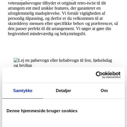
veteranpølsevogne tilbyder et originalt retro-twist til dit
arrangem ent med unikke features, der garanterer en
uforglemmelig madoplevelse. Vi forstår vigtigheden af
personlig tilpasning, og derfor er du velkommen til at
skræddersy menuen efter specifikke behov og præferencer, så
den passer perfekt til dit arrangement. Vi søger at gøre din
begivenhed mindeværdig og bekymringsfri.
Samtykke
Detaljer
Om
Udlejning til små og store
arrangementer
Denne hjemmeside bruger cookies
Uanset omfanget af dit arrangement, har vi erfaringen
og fleksibiliteten til at tilpasse vores service til netop