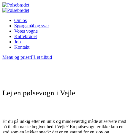
Om os
Spørgsmål og svar
Vores vogne
Kaffebrødet
Job
Kontakt
Menu og priser
Få et tilbud
Lej en pølsevogn i Vejle
Er du på udkig efter en unik og mindeværdig måde at servere mad
på til din næste begivenhed i Vejle? En pølsevogn er ikke kun en
god som en lækker snack; det er en garanti for en sjov og