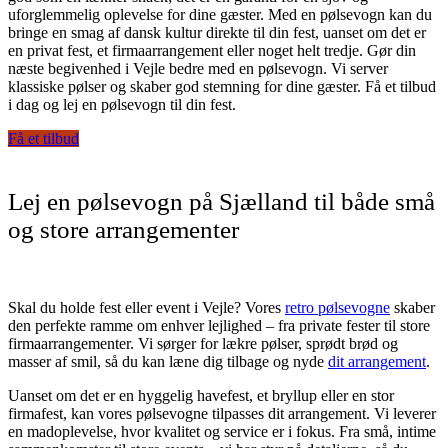
uforglemmelig oplevelse for dine gæster. Med en pølsevogn kan du
bringe en smag af dansk kultur direkte til din fest, uanset om det er
en privat fest, et firmaarrangement eller noget helt tredje. Gør din
næste begivenhed i Vejle bedre med en pølsevogn. Vi server
klassiske pølser og skaber god stemning for dine gæster. Få et tilbud
i dag og lej en pølsevogn til din fest.
Få et tilbud
Lej en pølsevogn på Sjælland til både små
og store arrangementer
Skal du holde fest eller event i Vejle? Vores
retro pølsevogne
skaber
den perfekte ramme om enhver lejlighed – fra private fester til store
firmaarrangementer. Vi sørger for lækre pølser, sprødt brød og
masser af smil, så du kan læne dig tilbage og nyde
dit arrangement
.
Uanset om det er en hyggelig havefest, et bryllup eller en stor
firmafest, kan vores pølsevogne tilpasses dit arrangement. Vi leverer
en madoplevelse, hvor kvalitet og service er i fokus. Fra små, intime