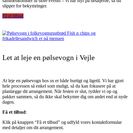
sammenkomster til store events – vi har styr på detaljerne, så du
slipper for bekymringer.
Få et tilbud
Let at leje en pølsevogn i Vejle
At leje en pølsevogn hos os er både hurtigt og ligetil. Vi har gjort
hele processen så enkel som muligt, så du kan fokusere på at
planlægge dit arrangement.
Når festen er slut, rydder vi op og
pakker sammen, så du ikke skal bekymre dig om andet end at nyde
dagen.
Få et tilbud
:
Klik på knappen “Få et tilbud” og udfyld vores kontaktformular
med detaljer om dit arrangement.