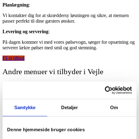
Planlægning
:
Vi kontakter dig for at skræddersy løsningen og sikre, at menuen
passer perfekt til dine gæsters ønsker.
Levering og servering
:
På dagen kommer vi med vores pølsevogn, sørger for opsætning og
serverer lækre pølser med smil og god stemning.
Få et tilbud
Andre menuer vi tilbyder i Vejle
Er du på udkig efter endnu mere variation? Udover vores
pølsevogne tilbyder vi en række
andre menuer
, der kan skabe glæde
og forkæle dine gæster. Hvad med saftige sliders, sprøde pommes
frites eller lækker streetfood?
Samtykke
Detaljer
Om
Denne hjemmeside bruger cookies